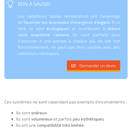
BON À SAVOIR
Les radiateurs basse température ont l’avantage
de
favoriser les économies d’énergie et d’argent
. À ce
titre, ils sont
écologiques
et contribuent à
réduire
votre empreinte carbone
. Ils sont parfaits pour
s’associer à une pompe à chaleur qui, de par son
fonctionnement, ne peut pas être couplée avec des
radiateurs classiques.
Demander un devis
Ces systèmes ne sont cependant pas exempts d’inconvénients :
Ils sont
onéreux
.
Ils sont
volumineux
et parfois
peu esthétiques
.
Ils ont une
compatibilité très limitée
.