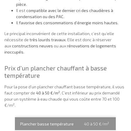
pièce
.
Il est
compatible avec le dernier cri des chaudières à
condensation ou des PAC
.
Il
favorise des consommations d’énergie moins hautes
.
Le principal inconvénient de cette installation, c’est qu’elle
nécessite de
très lourds travaux
. Elle est donc à réserver
aux
constructions neuves
ou aux
rénovations de logements
inoccupés
.
Prix d’un plancher chauffant à basse
température
Pour la pose d’un plancher chauffant basse température, il vous
2
faut compter de
40 à 50 €/m
. C’est inférieur au prix demandé
pour un système à eau chaude qui vous coûte entre 70 et 100
2
€/m
.
2
Plancher basse température
40 à 50 €/m