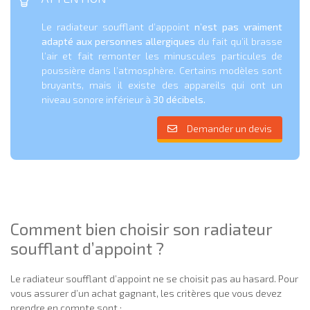
Le radiateur soufflant d’appoint
n’est pas vraiment
adapté aux personnes allergiques
du fait qu’il brasse
l’air et fait remonter les minuscules particules de
poussière dans l’atmosphère. Certains modèles sont
bruyants, mais il existe des appareils qui ont un
niveau sonore inférieur à
30 décibels.
Demander un devis
Comment bien choisir son radiateur
soufflant d’appoint ?
Le radiateur soufflant d’appoint ne se choisit pas au hasard. Pour
vous assurer d’un achat gagnant, les critères que vous devez
prendre en compte sont :