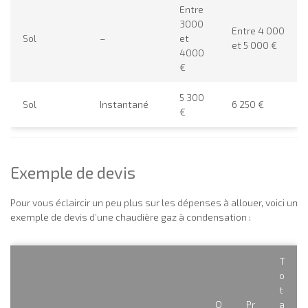
Entre
3000
Entre 4 000
Sol
–
et
et 5 000 €
4000
€
5 300
Sol
Instantané
6 250 €
€
Exemple de devis
Pour vous éclaircir un peu plus sur les dépenses à allouer, voici un
exemple de devis d’une chaudière gaz à condensation :
T
o
t
Q
Pr
a