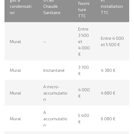
fourni
condensati
Chaude
installation
ture
on
Sanitaire
TTC
TTC
Entre
3 500
Entre 4 000
Mural
–
et
et 5 500 €
4 000
€
3 700
Mural
Instantané
4 380 €
€
A micro-
4 000
Mural
accumulatio
4 680 €
€
n
A
5 400
Mural
accumulatio
6 080 €
€
n