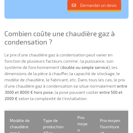
Demander un devis
Combien coûte une chaudière gaz à
condensation ?
Le prix d’une chaudière gaz à condensation peut varier en
fonction de plusieurs facteurs comme : la puissance, son
système de fonctionnement (
double ou simple service
), les
dimensions de la pièce à chauffer, la capacité de stockage, le
modèle de chaudière, le fabricant, etc. Dans tous les cas, le prix
d’une chaudière gaz à condensation se situe normalement
entre
3000 et 8000 € hors pose
, la pose pouvant coûter
entre 500 et
2000 €
selon la complexité de l’installation.
Prix
Modèle de
Type de
Prix moyen
moye
chaudière
production
fourniture
n
gaz à
d’Eau
et