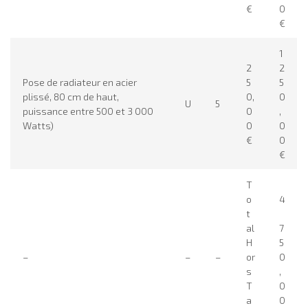
€
0
€
1
2
2
Pose de radiateur en acier
5
5
plissé, 80 cm de haut,
0,
0
U
5
puissance entre 500 et 3 000
0
,
Watts)
0
0
€
0
€
T
o
4
t
al
7
H
5
–
–
–
or
0
s
,
T
0
a
0