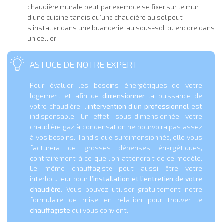
chaudière murale peut par exemple se fixer sur le mur
d’une cuisine tandis qu’une chaudière au sol peut
s’installer dans une buanderie, au sous-sol ou encore dans
un cellier.
ASTUCE DE NOTRE EXPERT
Pour évaluer les besoins énergétiques de votre
logement et afin de
dimensionner
la puissance de
votre chaudière, l’
intervention d’un professionnel
est
indispensable. En effet, sous-dimensionnée, votre
chaudière gaz à condensation ne pourvoira pas assez
à vos besoins. Tandis que surdimensionnée, elle vous
facturera de grosses dépenses énergétiques,
contrairement à ce que l’on attendrait de ce modèle.
Le même chauffagiste peut aussi être votre
interlocuteur pour
l’installation et l’entretien de votre
chaudière
. Vous pouvez utiliser gratuitement notre
formulaire de mise en relation pour trouver le
chauffagiste
qui vous convient.