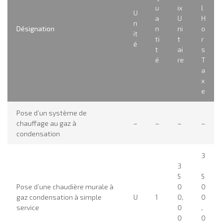
u
ix
l
U
a
U
H
n
Désignation
n
ni
o
it
ti
t
r
é
t
ai
s
é
re
T
a
x
e
Pose d’un système de
chauffage au gaz à
–
–
–
–
condensation
3
3
5
5
Pose d’une chaudière murale à
0
0
gaz condensation à simple
U
1
0,
0
service
0
,
0
0