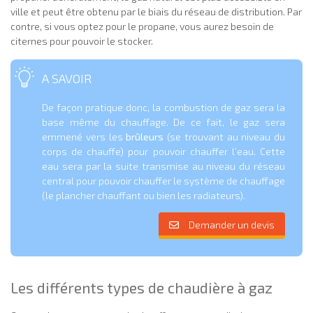
ville et peut être obtenu par le biais du réseau de distribution. Par
contre, si vous optez pour le propane, vous aurez besoin de
citernes pour pouvoir le stocker.
A SAVOIR
De façon pratique donc, la combustion de gaz sera la
base même du chauffage. De ce fait, le gaz sera
emmené vers les
brûleurs
(se trouvant au niveau du
corps de chauffe) pour pouvoir chauffer l’eau. Cette
eau sera par la suite transmise au niveau du réseau
central pour pouvoir chauffer le système de chauffage
(le plancher chauffant ou bien les radiateurs).
Demander un devis
Les différents types de chaudière à gaz