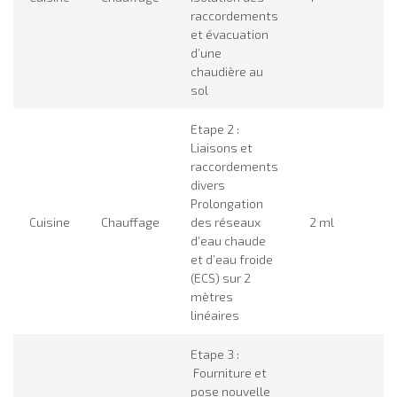
raccordements
et évacuation
d’une
chaudière au
sol
Etape 2 :
Liaisons et
raccordements
divers
Prolongation
Cuisine
Chauffage
des réseaux
2 ml
5
d’eau chaude
et d’eau froide
(ECS) sur 2
mètres
linéaires
Etape 3 :
Fourniture et
pose nouvelle