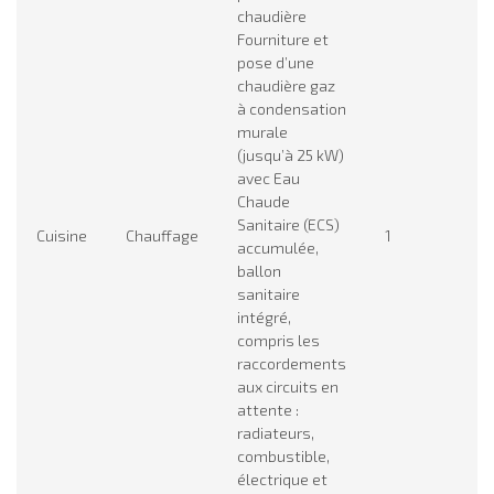
chaudière
Fourniture et
pose d’une
chaudière gaz
à condensation
murale
(jusqu’à 25 kW)
avec Eau
Chaude
Sanitaire (ECS)
Cuisine
Chauffage
1
3
accumulée,
ballon
sanitaire
intégré,
compris les
raccordements
aux circuits en
attente :
radiateurs,
combustible,
électrique et