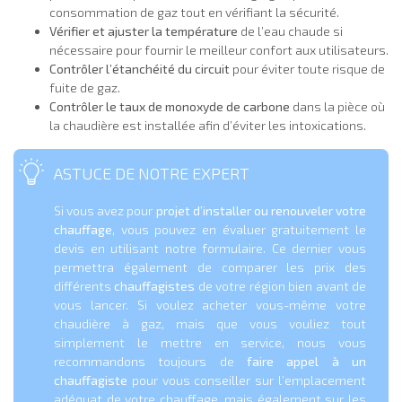
consommation de gaz tout en vérifiant la sécurité.
Vérifier et ajuster la température
de l’eau chaude si
nécessaire pour fournir le meilleur confort aux utilisateurs.
Contrôler l’étanchéité du circuit
pour éviter toute risque de
fuite de gaz.
Contrôler le taux de monoxyde de carbone
dans la pièce où
la chaudière est installée afin d’éviter les intoxications.
ASTUCE DE NOTRE EXPERT
Si vous avez pour
projet d’installer ou renouveler votre
chauffage
, vous pouvez en évaluer gratuitement le
devis en utilisant notre formulaire. Ce dernier vous
permettra également de comparer les prix des
différents
chauffagistes
de votre région bien avant de
vous lancer. Si voulez acheter vous-même votre
chaudière à gaz, mais que vous vouliez tout
simplement le mettre en service, nous vous
recommandons toujours de
faire appel à un
chauffagiste
pour vous conseiller sur l’emplacement
adéquat de votre chauffage, mais également sur les