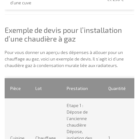
d’une cuve
Exemple de devis pour l’installation
d’une chaudière à gaz
Pour vous donner un aperçu des dépenses à allouer pour un
chauffage au gaz, voici un exemple de devis. Il s’agit ici d’une
chaudière gaz à condensation murale liée aux radiateurs.
P
Pièce
Lot
Prestation
Quantité
U
Etape 1 :
Dépose de
l’ancienne
chaudière
Dépose,
Cuisine
Chauffage
isolation des
1
4